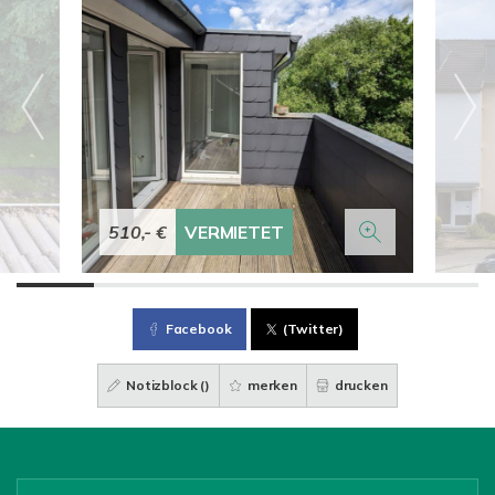
510,- €
VERMIETET
Facebook
(Twitter)
Notizblock (
)
merken
drucken