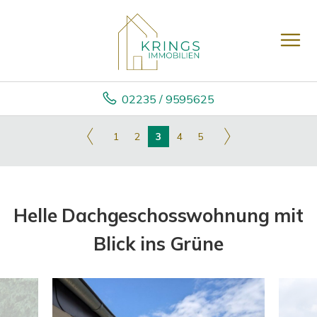
02235 / 9595625
1
2
3
4
5
Helle Dachgeschosswohnung mit
Blick ins Grüne