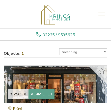
02235 / 9595625
Objekte:
1
1.250,- €
VERMIETET
Brühl