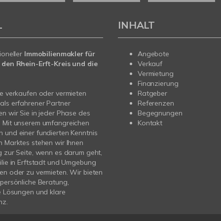
L
INHALT
ioneller
Immobilienmakler für
Angebote
 den Rhein-Erft-Kreis und die
Verkauf
Vermietung
Finanzierung
ie verkaufen oder vermieten
Ratgeber
als erfahrener Partner
Referenzen
en wir Sie in jeder Phase des
Begegnungen
. Mit unserem umfangreichen
Kontakt
 und einer fundierten Kenntnis
n Marktes stehen wir Ihnen
g zur Seite, wenn es darum geht,
ilie in Erftstadt und Umgebung
en oder zu vermieten. Wir bieten
 persönliche Beratung,
le Lösungen und klare
nz.