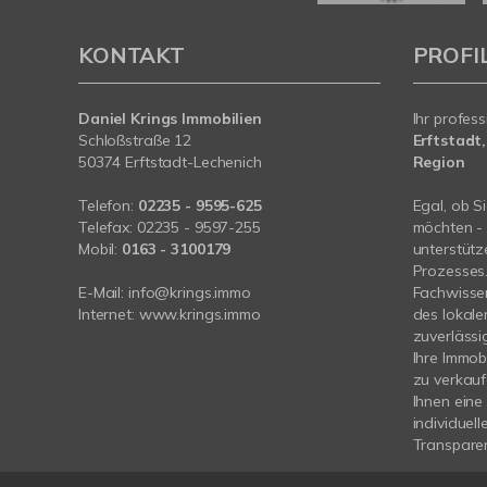
KONTAKT
PROFI
Daniel Krings Immobilien
Ihr profess
Schloßstraße 12
Erftstadt,
50374 Erftstadt-Lechenich
Region
Telefon:
02235 - 9595-625
Egal, ob S
Telefax: 02235 - 9597-255
möchten - 
Mobil:
0163 - 3100179
unterstütz
Prozesses
E-Mail:
info@krings.immo
Fachwissen
Internet:
www.krings.immo
des lokale
zuverlässi
Ihre Immob
zu verkauf
Ihnen eine
individuel
Transpare