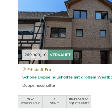
269.000,- €
VERKAUFT
Erftstadt-Erp
Schöne Doppelhaushälfte mit großem Westb
Doppelhaushälfte
95 m²
3
BM-ERP-2025-3
WOHNFLÄCHE
ZIMMER
OBJEKTNUMMER