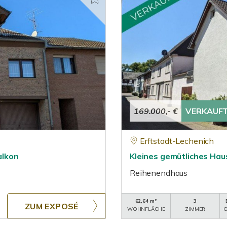
169.000,- €
VERKAUF
Erftstadt-Lechenich
alkon
Kleines gemütliches Haus
Reihenendhaus
62,64 m²
3
ZUM EXPOSÉ
WOHNFLÄCHE
ZIMMER
O