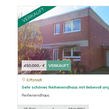
450.000,- €
VERKAUFT
Erftstadt
Sehr schönes Reihenendhaus mit liebevoll a
Reihenendhaus
101,70 m²
4
E-Koe-2024-1