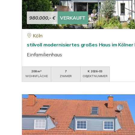
980.000,- €
VERKAUFT
Köln
stilvoll modernisiertes großes Haus im Kölne
Einfamilienhaus
208 m²
7
K 2026-03
WOHNFLÄCHE
ZIMMER
OBJEKTNUMMER