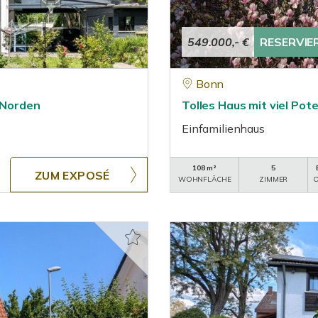
549.000,- €
RESERVIE
Bonn
r Norden
Tolles Haus mit viel Pot
Einfamilienhaus
108 m²
5
ZUM EXPOSÉ
WOHNFLÄCHE
ZIMMER
O