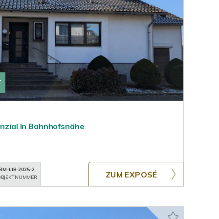
T
enzial In Bahnhofsnähe
BM-LIB-2025-2
ZUM EXPOSÉ
BJEKTNUMMER