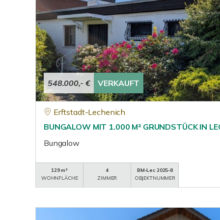
548.000,- €
VERKAUFT
Erftstadt-Lechenich
BUNGALOW MIT 1.000 M² GRUNDSTÜCK IN LE
Bungalow
129 m²
4
BM-Lec 2025-8
WOHNFLÄCHE
ZIMMER
OBJEKTNUMMER