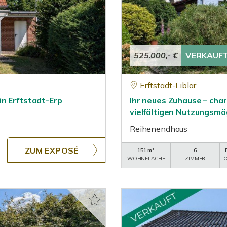
525.000,- €
VERKAUF
Erftstadt-Liblar
in Erftstadt-Erp
Ihr neues Zuhause – ch
vielfältigen Nutzungsmö
Reihenendhaus
ZUM EXPOSÉ
151 m²
6
WOHNFLÄCHE
ZIMMER
O