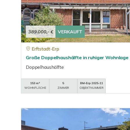
389.000,- €
VERKAUFT
Erftstadt-Erp
Große Doppelhaushälfte in ruhiger Wohnlage 
Doppelhaushälfte
153 m²
5
BM-Erp 2025-11
WOHNFLÄCHE
ZIMMER
OBJEKTNUMMER