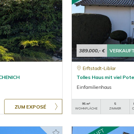
389.000,- €
VERKAUF
Erftstadt-Liblar
CHENICH
Tolles Haus mit viel Pot
Einfamilienhaus
95 m²
5
ZUM EXPOSÉ
WOHNFLÄCHE
ZIMMER
O