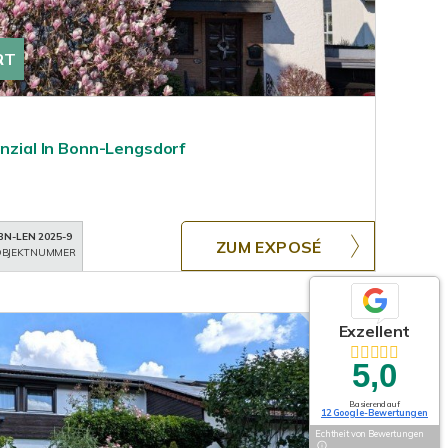
RT
enzial In Bonn-Lengsdorf
BN-LEN 2025-9
ZUM EXPOSÉ
BJEKTNUMMER
Exzellent
5,0
Basierend auf
12 Google-Bewertungen
Echtheit von Bewertungen