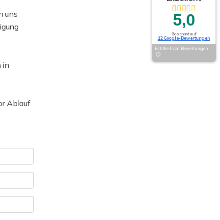
n uns
5,0
igung
Basierend auf
12 Google-Bewertungen
Echtheit von Bewertungen
 in
or Ablauf