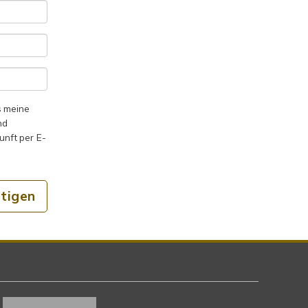
s meine
nd
kunft per E-
tigen