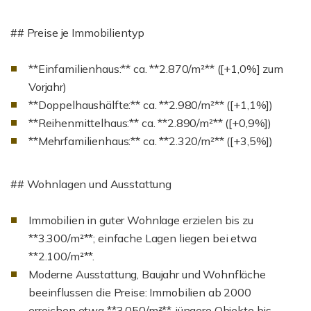
## Preise je Immobilientyp
**Einfamilienhaus:** ca. **2.870/m²** ([+1,0%] zum
Vorjahr)
**Doppelhaushälfte:** ca. **2.980/m²** ([+1,1%])
**Reihenmittelhaus:** ca. **2.890/m²** ([+0,9%])
**Mehrfamilienhaus:** ca. **2.320/m²** ([+3,5%])
## Wohnlagen und Ausstattung
Immobilien in guter Wohnlage erzielen bis zu
**3.300/m²**; einfache Lagen liegen bei etwa
**2.100/m²**.
Moderne Ausstattung, Baujahr und Wohnfläche
beeinflussen die Preise: Immobilien ab 2000
erreichen etwa **3.050/m²**, jüngere Objekte bis